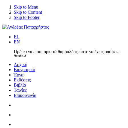
Skip to Menu
Skip to Content
Skip to Footer
EL
EN
Πρέπει να είσαι αρκετά θαρραλέος ώστε να έχεις απόψεις
Humbold
Αρχική
Βιογραφικό
Έργα
Εκθέσεις
Βιβλία
Ταινίες
Επικοινωνία