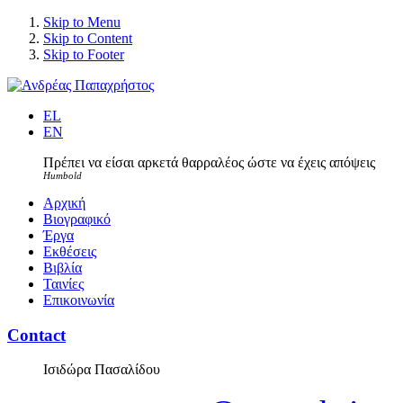
Skip to Menu
Skip to Content
Skip to Footer
EL
EN
Πρέπει να είσαι αρκετά θαρραλέος ώστε να έχεις απόψεις
Humbold
Αρχική
Βιογραφικό
Έργα
Εκθέσεις
Βιβλία
Ταινίες
Επικοινωνία
Contact
Ισιδώρα Πασαλίδου